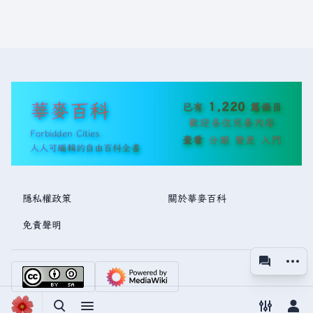
華麥百科
1,220
已有
篇條目
歡迎各位完善內容
Forbidden Cities
查看
分類
變更
入門
人人可編輯的自由百科全書
隱私權政策
關於華麥百科
免責聲明
更多操
associated
視圖
切換搜尋
切換選單
切換偏好
切