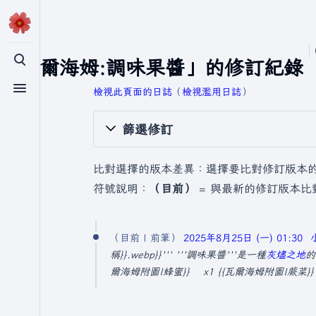
「瓦爾海姆:調味果醬」的修訂紀錄
切換搜尋
檢視此頁面的日誌
​（
檢視濫用日誌
）
切換選單
篩選修訂
比對選擇的版本差異：選擇要比對修訂版本
符號說明：
（目前）
= 與最新的修訂版本比
2
目前
前筆
2025年8月25日 (一) 01:30
0
稱}}.webp}}''' '''調味果醬'''是一種
灰燼之地
的
2
爾海姆附圖|蜂蜜}} x1 {{瓦爾海姆附圖|蕨菜}
5
年