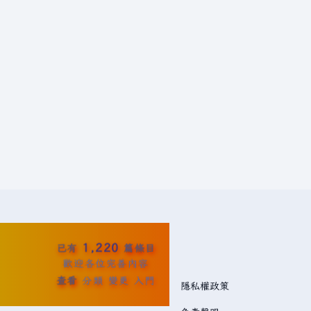
1,220
已有
篇條目
歡迎各位完善內容
查看
分類
變更
入門
隱私權政策