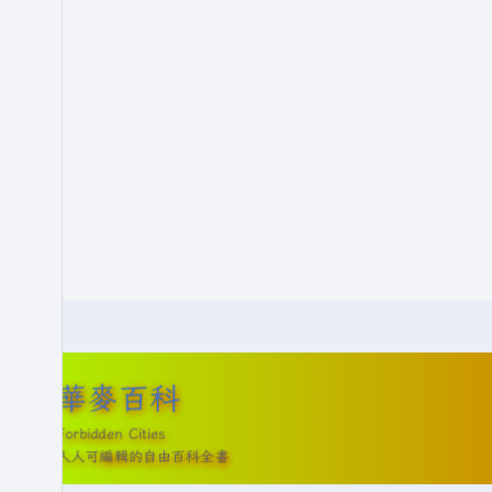
8
月
2
5
日
(
星
期
一
)
華麥百科
Forbidden Cities
人人可編輯的自由百科全書