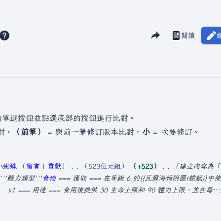
分享此頁面
閱讀
檢視歷史
視圖
的單選按鈕並點選底部的按鈕進行比對。
對，
（前筆）
= 與前一筆修訂版本比對，
小
= 次要修訂。
小蜘蛛
留言
貢獻
523位元組
+523
建立內容為「''
'''體力類型'''
食物
=== 獲取 === 在等級 6 的{{瓦爾海姆附圖|鐵鍋}}中
} x1 === 用途 === 食用後提供 30 生命上限和 90 體力上限，並在