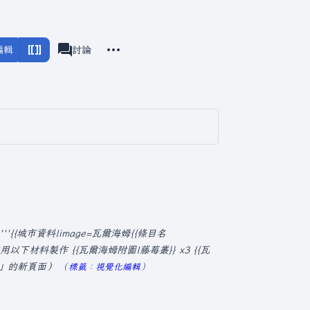
更多操作
編輯
瓦爾海姆
討論
associated-pages
'{{城市資料|image=瓦爾海姆{{條目名
使用以下材料製作 {{瓦爾海姆附圖|藤莓叢}} x3 {{瓦
每…」的新頁面
標籤
：
視覺化編輯