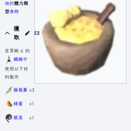
地
的
體力類
型
食物
獲
取
在等級 6 的
鐵鍋
中
使用以下材
料製作
藤莓叢
x3
蜂蜜
x1
蕨菜
x1