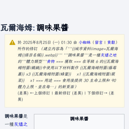
瓦爾海姆
:
調味果醬
於 2025年8月25日 (一) 01:30 由
小蜘蛛
（
留言
|
貢獻
）
所作的修訂
（建立內容為「'''{{城市資料|image=瓦爾海
姆{{條目名稱}}.webp}}''' '''調味果醬'''是一種
灰燼之地
的'''體力類型'''
食物
=== 獲取 === 在等級 6 的{{瓦爾海
姆附圖|鐵鍋}}中使用以下材料製作 {{瓦爾海姆附圖|藤莓
叢}} x3 {{瓦爾海姆附圖|蜂蜜}} x1 {{瓦爾海姆附圖|蕨
菜}} x1 === 用途 === 食用後提供 30 生命上限和 90
體力上限，並在每…」的新頁面）
(差異) ←上個修訂 | 最新修訂 (差異) | 下個修訂→ (差
異)
調味果醬
是
調味果醬
一種
灰燼之