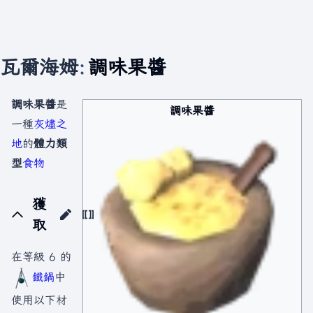
瓦爾海姆
:
調味果醬
調味果醬
是
調味果醬
一種
灰燼之
地
的
體力類
型
食物
獲
取
在等級 6 的
鐵鍋
中
使用以下材