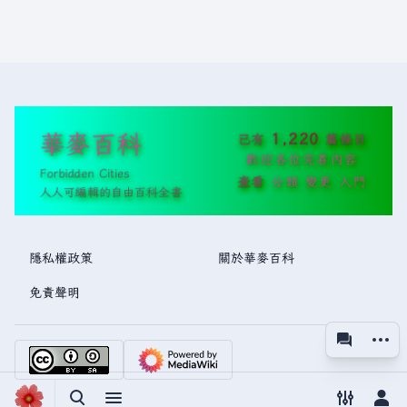
華麥百科
1,220
已有
篇條目
歡迎各位完善內容
Forbidden Cities
查看
分類
變更
入門
人人可編輯的自由百科全書
隱私權政策
關於華麥百科
免責聲明
更多操
associated
視圖
切換搜尋
切換選單
切換偏好
切