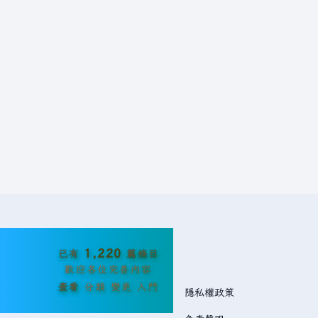
1,220
已有
篇條目
歡迎各位完善內容
查看
分類
變更
入門
隱私權政策