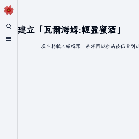
正在建立「瓦爾海姆:輕盈蜜酒」
切換搜尋
切換選單
現在將載入編輯器，若您再幾秒過後仍看到