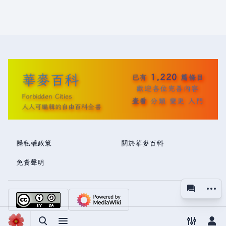
華麥百科
1,220
已有
篇條目
歡迎各位完善內容
Forbidden Cities
查看
分類
變更
入門
人人可編輯的自由百科全書
隱私權政策
關於華麥百科
免責聲明
更多操
associated
視圖
切換搜尋
切換選單
切換偏好
切