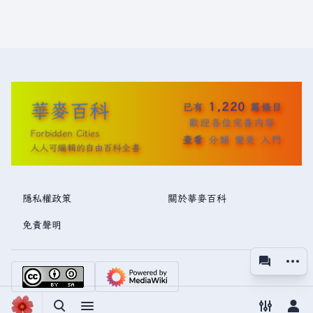
華麥百科
1,220
已有
篇條目
歡迎各位完善內容
Forbidden Cities
查看
分類
變更
入門
人人可編輯的自由百科全書
隱私權政策
關於華麥百科
免責聲明
更多操
associated
視圖
切換搜尋
切換選單
切換偏好
切