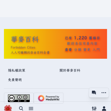
華麥百科
1,220
已有
篇條目
歡迎各位完善內容
Forbidden Cities
查看
分類
變更
入門
人人可編輯的自由百科全書
隱私權政策
關於華麥百科
免責聲明
更多操
associated
視圖
切換搜尋
切換選單
切換偏好
切