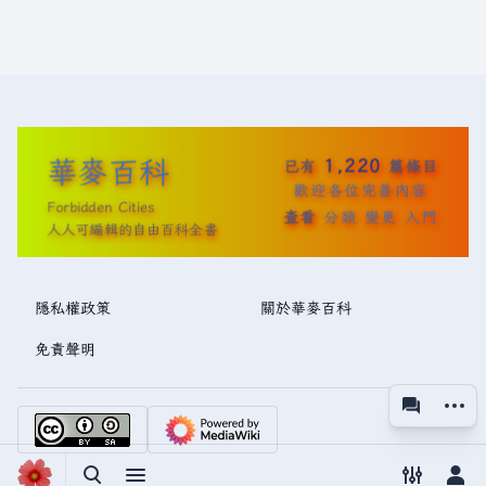
華麥百科
1,220
已有
篇條目
歡迎各位完善內容
Forbidden Cities
查看
分類
變更
入門
人人可編輯的自由百科全書
隱私權政策
關於華麥百科
免責聲明
更多操
associated
視圖
切換搜尋
切換選單
切換偏好
切