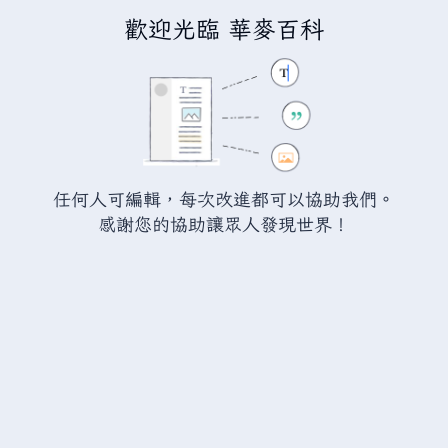
歡迎光臨 華麥百科
正在編輯
瓦爾海姆:銅礦石
（章
節）
警告：
您尚未登入。 若您進行任何的編輯您的 IP
任何人可編輯，每次改進都可以協助我們。
位址將會被公開。 若您
登入
或
建立帳號
，您的
感謝您的協助讓眾人發現世界！
編輯將會以您的使用者名稱標示，並能擁有另外的
益處。
切換
進階
特殊文字
說明