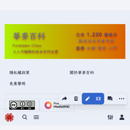
華麥百科
1,220
已有
篇條目
歡迎各位完善內容
Forbidden Cities
查看
分類
變更
入門
人人可編輯的自由百科全書
隱私權政策
關於華麥百科
免責聲明
分享此頁面
更多操
視圖
associated
切換搜尋
切換選單
切換偏好
切