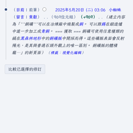
5
編
輯
目前
前筆
2025年5月20日 (二) 03:06
小蜘蛛
年
摘
留言
貢獻
969位元組
+969
建立內容
5
要
為「'''銅礦'''可以在冶煉廠中燒製成
銅
。 可以跟
錫
在鍛造爐
月
中進一步加工成
青銅
。 === 獲取 === 銅礦可使用任意種類的
2
鎬在
黑森林
地形
中的
銅礦脈
中開採而得。這些礦脈表面會反射
0
陽光，是其與普通石頭外觀上的唯一區別。 銅礦脈的體積
日
龐…」的新頁面
標籤
：
視覺化編輯
(
星
期
二
)