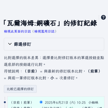
「瓦爾海姆:銅礦石」的修訂紀錄
檢視此頁面的日誌
​（
檢視濫用日誌
）
篩選修訂
比對選擇的版本差異：選擇要比對修訂版本的單選按鈕並點
選底部的按鈕進行比對。
符號說明：
（目前）
= 與最新的修訂版本比對，
（前筆）
= 與前一筆修訂版本比對，
小
= 次要修訂。
2
目前
前筆
2025年6月21日 (六) 10:25
小蜘蛛
0