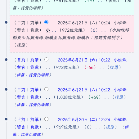
留言
貢獻
981位元組
+9
復原
標
2
無
籤
：
視覺化編輯
5
編
輯
目前
前筆
2025年6月21日 (六) 10:24
小蜘蛛
年
摘
留言
貢獻
小
972位元組
0
小蜘蛛移
6
要
動頁面
瓦爾海姆:銅礦
至
瓦爾海姆:銅礦石
：​標題有錯別字
月
復原
2
1
目前
前筆
2025年6月21日 (六) 10:22
小蜘蛛
日
留言
貢獻
972位元組
−66
復原
無
標籤
：
視覺化編輯
(
編
星
輯
目前
前筆
2025年6月21日 (六) 10:22
小蜘蛛
期
摘
留言
貢獻
1,038位元組
+69
復原
六
要
無
標籤
：
視覺化編輯
)
編
2
輯
目前
前筆
2025年5月20日 (二) 12:24
小蜘蛛
0
摘
留言
貢獻
969位元組
0
復原
標
2
要
無
籤
：
視覺化編輯