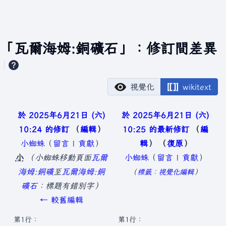
「瓦爾海姆:銅礦石」：修訂間差異
視覺化
wikitext
於 2025年6月21日 (六)
於 2025年6月21日 (六)
10:24 的修訂
編輯
10:25 的最新修訂
編
小蜘蛛
（
留言
|
貢獻
）
輯
復原
小
小蜘蛛移動頁面
瓦爾
小蜘蛛
（
留言
|
貢獻
）
無
海姆:銅礦
至
瓦爾海姆:銅
標籤
：
視覺化編輯
編
礦石
：​標題有錯別字
輯
← 較舊編輯
摘
第1行：
第1行：