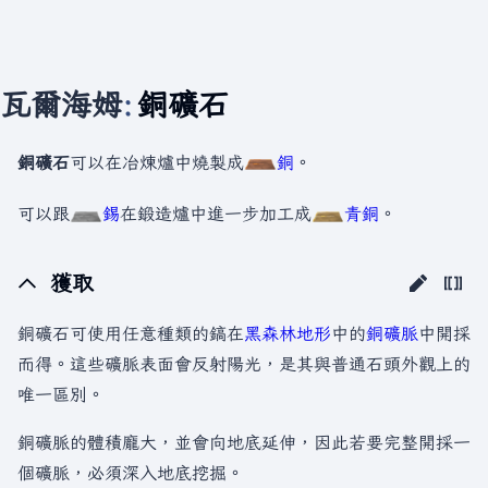
瓦爾海姆
:
銅礦石
銅礦石
可以在冶煉爐中燒製成
銅
。
可以跟
錫
在鍛造爐中進一步加工成
青銅
。
獲取
銅礦石可使用任意種類的鎬在
黑森林
地形
中的
銅礦脈
中開採
而得。這些礦脈表面會反射陽光，是其與普通石頭外觀上的
唯一區別。
銅礦脈的體積龐大，並會向地底延伸，因此若要完整開採一
個礦脈，必須深入地底挖掘。