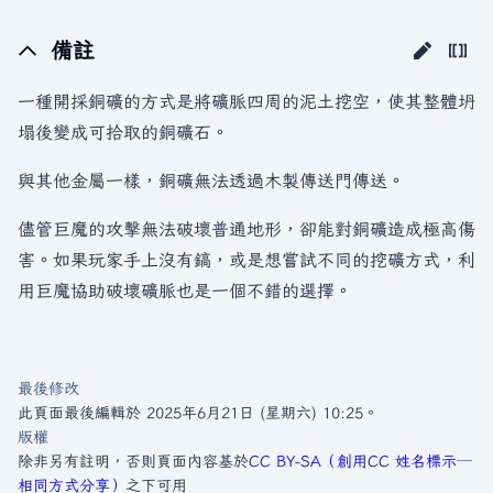
備註
一種開採銅礦的方式是將礦脈四周的泥土挖空，使其整體坍
塌後變成可拾取的銅礦石。
與其他金屬一樣，銅礦無法透過木製傳送門傳送。
儘管巨魔的攻擊無法破壞普通地形，卻能對銅礦造成極高傷
害。如果玩家手上沒有鎬，或是想嘗試不同的挖礦方式，利
用巨魔協助破壞礦脈也是一個不錯的選擇。
最後修改
此頁面最後編輯於 2025年6月21日 (星期六) 10:25。
版權
除非另有註明，否則頁面內容基於
CC BY-SA（創用CC 姓名標示─
相同方式分享）
之下可用