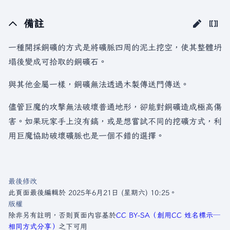
備註
一種開採銅礦的方式是將礦脈四周的泥土挖空，使其整體坍
塌後變成可拾取的銅礦石。
與其他金屬一樣，銅礦無法透過木製傳送門傳送。
儘管巨魔的攻擊無法破壞普通地形，卻能對銅礦造成極高傷
害。如果玩家手上沒有鎬，或是想嘗試不同的挖礦方式，利
用巨魔協助破壞礦脈也是一個不錯的選擇。
最後修改
此頁面最後編輯於 2025年6月21日 (星期六) 10:25。
版權
除非另有註明，否則頁面內容基於
CC BY-SA（創用CC 姓名標示─
相同方式分享）
之下可用