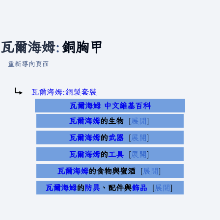
瓦爾海姆
:
銅胸甲
重新導向頁面
重新導向至：
瓦爾海姆:銅製套裝
瓦爾海姆 中文維基百科
瓦爾海姆
的生物
展開
瓦爾海姆
的
武器
展開
瓦爾海姆
的
工具
展開
瓦爾海姆
的食物與蜜酒
展開
瓦爾海姆
的
防具
、配件與
飾品
展開