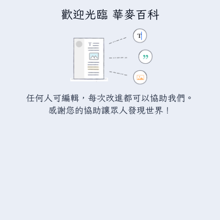
歡迎光臨 華麥百科
正在編輯
瓦爾海姆:銅製套裝
（章
節）
警告：
您尚未登入。 若您進行任何的編輯您的 IP
任何人可編輯，每次改進都可以協助我們。
位址將會被公開。 若您
登入
或
建立帳號
，您的
感謝您的協助讓眾人發現世界！
編輯將會以您的使用者名稱標示，並能擁有另外的
益處。
切換
進階
特殊文字
說明