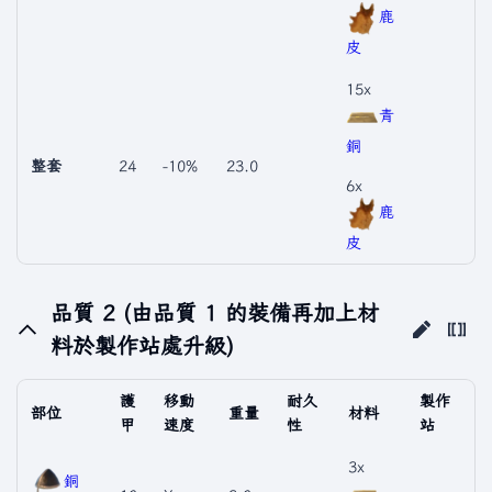
鹿
皮
15x
青
銅
整套
24
-10%
23.0
6x
鹿
皮
品質 2 (由品質 1 的裝備再加上材
料於製作站處升級)
護
移動
耐久
製作
部位
重量
材料
甲
速度
性
站
3x
銅