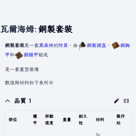
瓦爾海姆
:
銅製套裝
銅製套裝
是一套
黑森林
的
防具
，由
銅製頭盔
、
銅胸
甲
和
銅腿甲
組成
是一套重型裝備
數值與材料如下表所示
品質 1
護
移動
耐久
製作
部位
重量
材料
甲
速度
性
站
5x