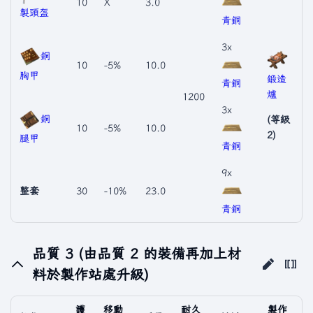
10
X
3.0
製頭盔
青銅
3x
銅
10
-5%
10.0
胸甲
鍛造
青銅
爐
1200
3x
銅
(等級
10
-5%
10.0
2)
腿甲
青銅
9x
整套
30
-10%
23.0
青銅
品質 3 (由品質 2 的裝備再加上材
料於製作站處升級)
護
移動
耐久
製作