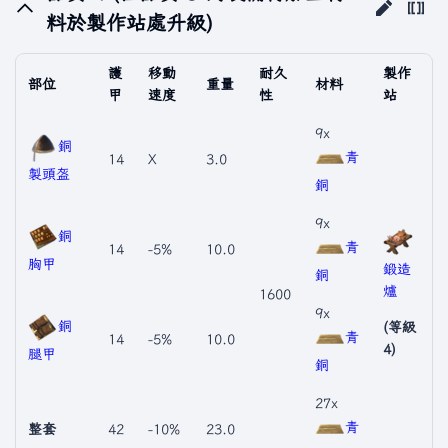
料於製作站處升級)
護
移動
耐久
製作
部位
重量
材料
甲
速度
性
站
9x
銅
青
14
X
3.0
製頭盔
銅
9x
銅
青
14
-5%
10.0
胸甲
鍛造
銅
爐
1600
9x
銅
(等級
青
14
-5%
10.0
4)
腿甲
銅
27x
青
整套
42
-10%
23.0