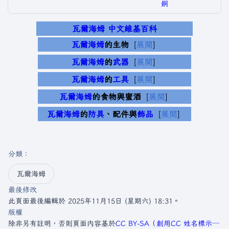
銅
瓦爾海姆 中文維基百科
瓦爾海姆
的生物
展開
瓦爾海姆
的
武器
展開
瓦爾海姆
的
工具
展開
瓦爾海姆
的食物與蜜酒
展開
瓦爾海姆
的
防具
、配件與
飾品
展開
分類
：​
瓦爾海姆
最後修改
此頁面最後編輯於 2025年11月15日 (星期六) 18:31。
版權
除非另有註明，否則頁面內容基於
CC BY-SA（創用CC 姓名標示─