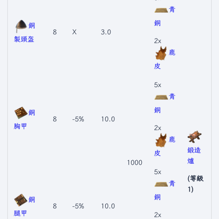
青
銅
銅
8
X
3.0
製頭盔
2x
鹿
皮
5x
青
銅
銅
8
-5%
10.0
胸甲
2x
鹿
鍛造
皮
爐
1000
5x
(等級
青
1)
銅
銅
8
-5%
10.0
腿甲
2x