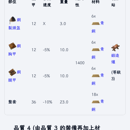
部位
重量
材料
甲
速度
性
站
6x
銅
青
12
X
3.0
製頭盔
銅
6x
銅
青
12
-5%
10.0
胸甲
鍛造
銅
爐
1400
6x
銅
(等級
青
12
-5%
10.0
3)
腿甲
銅
18x
青
整套
36
-10%
23.0
銅
品質 4 (由品質 3 的裝備再加上材