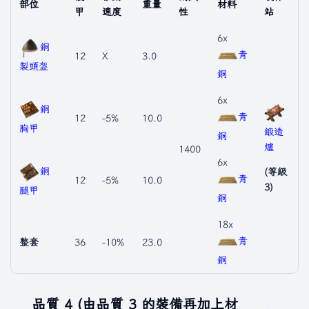
部位
重量
材料
甲
速度
性
站
6x
銅
青
12
X
3.0
製頭盔
銅
6x
銅
青
12
-5%
10.0
胸甲
鍛造
銅
爐
1400
6x
銅
(等級
青
12
-5%
10.0
3)
腿甲
銅
18x
青
整套
36
-10%
23.0
銅
品質 4 (由品質 3 的裝備再加上材