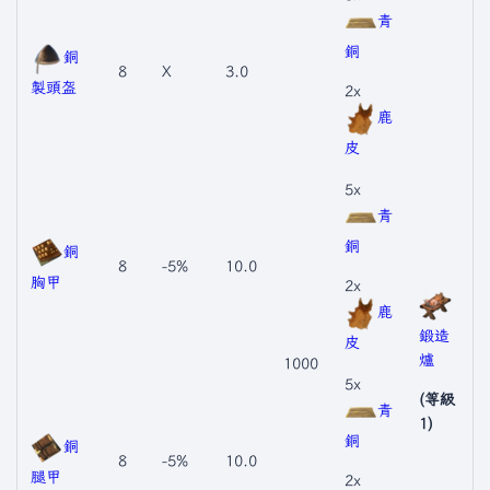
青
銅
銅
8
X
3.0
製頭盔
2x
鹿
皮
5x
青
銅
銅
8
-5%
10.0
胸甲
2x
鹿
鍛造
皮
爐
1000
5x
(等級
青
1)
銅
銅
8
-5%
10.0
腿甲
2x