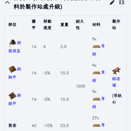
料於製作站處升級)
護
移動
耐久
製作
部位
重量
材料
甲
速度
性
站
9x
銅
青
14
X
3.0
製頭盔
銅
9x
銅
青
14
-5%
10.0
胸甲
鍛造
銅
爐
1600
9x
銅
(等級
青
14
-5%
10.0
4)
腿甲
銅
27x
青
整套
42
-10%
23.0