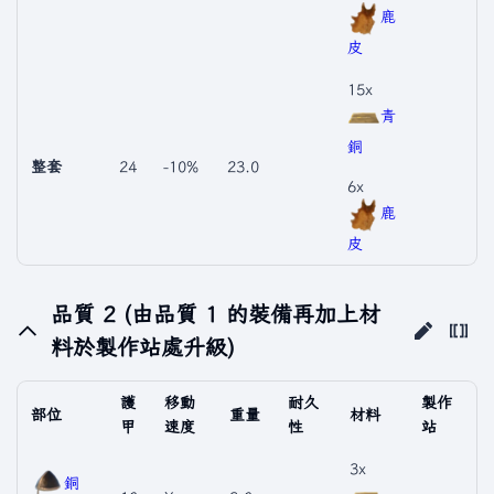
鹿
皮
15x
青
銅
整套
24
-10%
23.0
6x
鹿
皮
品質 2 (由品質 1 的裝備再加上材
料於製作站處升級)
護
移動
耐久
製作
部位
重量
材料
甲
速度
性
站
3x
銅