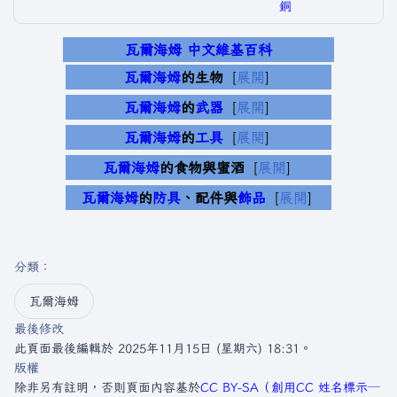
銅
瓦爾海姆 中文維基百科
瓦爾海姆
的生物
展開
瓦爾海姆
的
武器
展開
瓦爾海姆
的
工具
展開
瓦爾海姆
的食物與蜜酒
展開
瓦爾海姆
的
防具
、配件與
飾品
展開
分類
：​
瓦爾海姆
最後修改
此頁面最後編輯於 2025年11月15日 (星期六) 18:31。
版權
除非另有註明，否則頁面內容基於
CC BY-SA（創用CC 姓名標示─