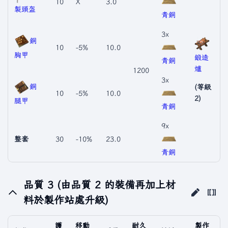
10
X
3.0
製頭盔
青銅
3x
銅
10
-5%
10.0
胸甲
鍛造
青銅
爐
1200
3x
銅
(等級
10
-5%
10.0
2)
腿甲
青銅
9x
整套
30
-10%
23.0
青銅
品質 3 (由品質 2 的裝備再加上材
料於製作站處升級)
護
移動
耐久
製作