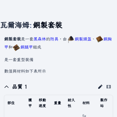
瓦爾海姆
:
銅製套裝
銅製套裝
是一套
黑森林
的
防具
，由
銅製頭盔
、
銅胸
甲
和
銅腿甲
組成
是一套重型裝備
數值與材料如下表所示
品質 1
護
移動
耐久
製作
部位
重量
材料
甲
速度
性
站
5x