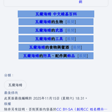
銅
瓦爾海姆 中文維基百科
瓦爾海姆
的生物
展開
瓦爾海姆
的
武器
展開
瓦爾海姆
的
工具
展開
瓦爾海姆
的食物與蜜酒
展開
瓦爾海姆
的
防具
、配件與
飾品
展開
分類
：​
瓦爾海姆
最後修改
此頁面最後編輯於 2025年11月15日 (星期六) 18:31。
版權
除非另有註明，否則頁面內容基於
CC BY-SA（創用CC 姓名標示─