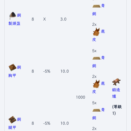
青
銅
銅
8
X
3.0
製頭盔
2x
鹿
皮
5x
青
銅
銅
8
-5%
10.0
胸甲
2x
鹿
鍛造
皮
爐
1000
5x
(等級
青
1)
銅
銅
8
-5%
10.0
腿甲
2x