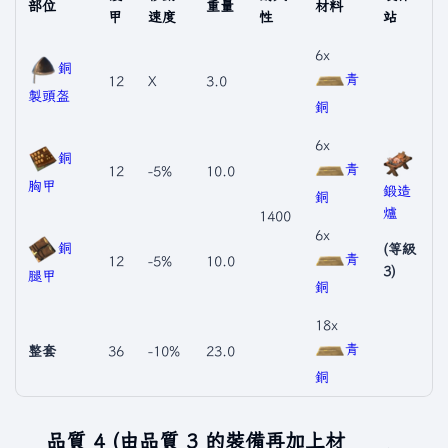
部位
重量
材料
甲
速度
性
站
6x
銅
青
12
X
3.0
製頭盔
銅
6x
銅
青
12
-5%
10.0
胸甲
鍛造
銅
爐
1400
6x
銅
(等級
青
12
-5%
10.0
3)
腿甲
銅
18x
青
整套
36
-10%
23.0
銅
品質 4 (由品質 3 的裝備再加上材