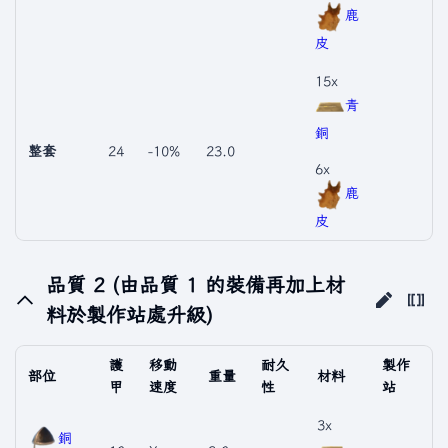
鹿
皮
15x
青
銅
整套
24
-10%
23.0
6x
鹿
皮
品質 2 (由品質 1 的裝備再加上材
料於製作站處升級)
護
移動
耐久
製作
部位
重量
材料
甲
速度
性
站
3x
銅