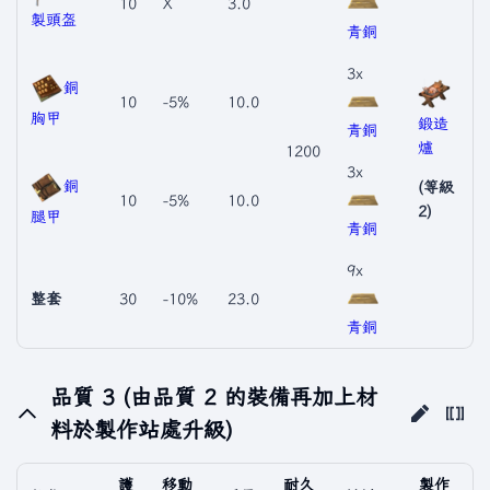
10
X
3.0
製頭盔
青銅
3x
銅
10
-5%
10.0
胸甲
鍛造
青銅
爐
1200
3x
銅
(等級
10
-5%
10.0
2)
腿甲
青銅
9x
整套
30
-10%
23.0
青銅
品質 3 (由品質 2 的裝備再加上材
料於製作站處升級)
護
移動
耐久
製作