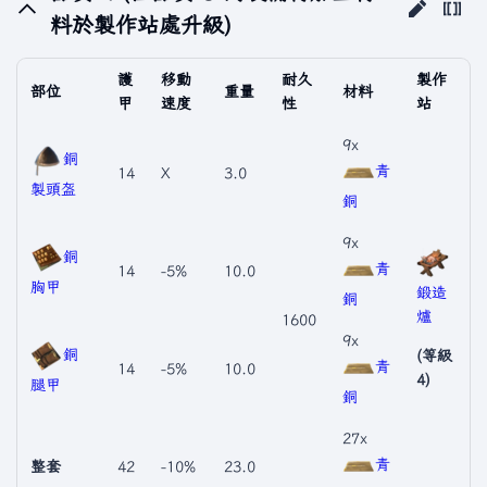
料於製作站處升級)
護
移動
耐久
製作
部位
重量
材料
甲
速度
性
站
9x
銅
青
14
X
3.0
製頭盔
銅
9x
銅
青
14
-5%
10.0
胸甲
鍛造
銅
爐
1600
9x
銅
(等級
青
14
-5%
10.0
4)
腿甲
銅
27x
青
整套
42
-10%
23.0