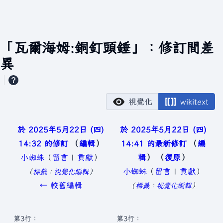
「瓦爾海姆:銅釘頭錘」：修訂間差
異
視覺化
wikitext
於 2025年5月22日 (四)
於 2025年5月22日 (四)
14:32 的修訂
編輯
14:41 的最新修訂
編
小蜘蛛
（
留言
|
貢獻
）
輯
復原
無
小蜘蛛
（
留言
|
貢獻
）
標籤
：
視覺化編輯
編
無
← 較舊編輯
標籤
：
視覺化編輯
輯
編
摘
輯
第3行：
第3行：