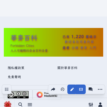
華麥百科
1,220
已有
篇條目
歡迎各位完善內容
Forbidden Cities
查看
分類
變更
入門
人人可編輯的自由百科全書
隱私權政策
關於華麥百科
免責聲明
分享此頁面
更多操
目次
視圖
associated
切換搜尋
切換選單
切換偏好
切