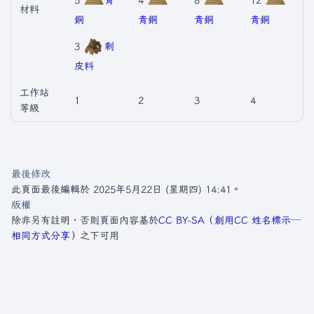
5
青
4
8
12
材料
銅
青銅
青銅
青銅
3
剩
皮料
工作站
1
2
3
4
等級
最後修改
此頁面最後編輯於 2025年5月22日 (星期四) 14:41。
版權
除非另有註明，否則頁面內容基於
CC BY-SA（創用CC 姓名標示─
相同方式分享）
之下可用