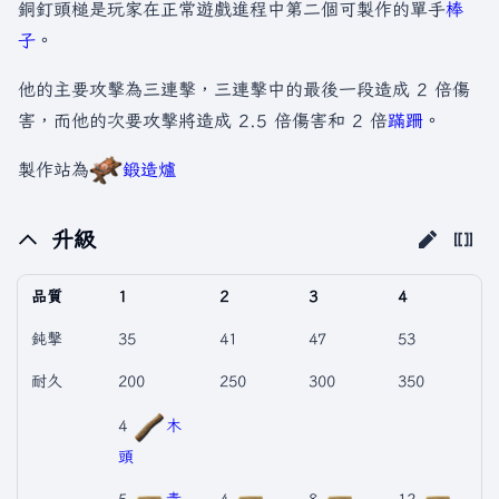
銅釘頭槌是玩家在正常遊戲進程中第二個可製作的單手
棒
子
。
他的主要攻擊為三連擊，三連擊中的最後一段造成 2 倍傷
害，而他的次要攻擊將造成 2.5 倍傷害和 2 倍
蹣跚
。
製作站為
鍛造爐
升級
品質
1
2
3
4
鈍擊
35
41
47
53
耐久
200
250
300
350
4
木
頭