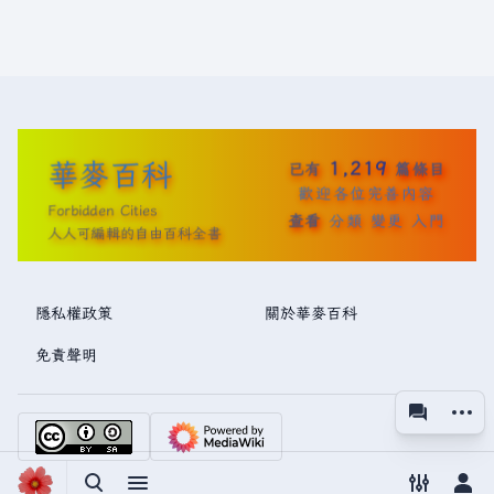
華麥百科
1,219
已有
篇條目
歡迎各位完善內容
Forbidden Cities
查看
分類
變更
入門
人人可編輯的自由百科全書
隱私權政策
關於華麥百科
免責聲明
更多操
associated
視圖
切換搜尋
切換選單
切換偏好
切