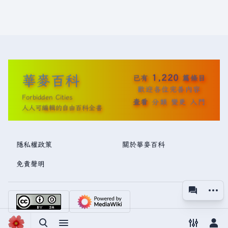
華麥百科
1,220
已有
篇條目
歡迎各位完善內容
Forbidden Cities
查看
分類
變更
入門
人人可編輯的自由百科全書
隱私權政策
關於華麥百科
免責聲明
更多操
associated
視圖
切換搜尋
切換選單
切換偏好
切