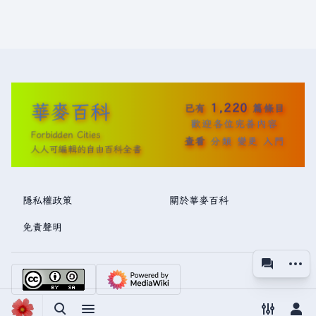
華麥百科
1,220
已有
篇條目
歡迎各位完善內容
Forbidden Cities
查看
分類
變更
入門
人人可編輯的自由百科全書
隱私權政策
關於華麥百科
免責聲明
更多操
associated
視圖
切換搜尋
切換選單
切換偏好
切