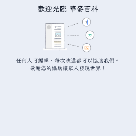
歡迎光臨 華麥百科
正在編輯「
瓦爾海姆:鐵劍
」
警告：
您尚未登入。 若您進行任何的編輯您的 IP
位址將會被公開。 若您
登入
或
建立帳號
，您的
任何人可編輯，每次改進都可以協助我們。
編輯將會以您的使用者名稱標示，並能擁有另外的
感謝您的協助讓眾人發現世界！
益處。
切換
進階
特殊文字
說明