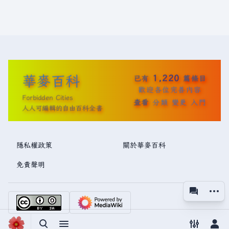
華麥百科
1,220
已有
篇條目
歡迎各位完善內容
Forbidden Cities
查看
分類
變更
入門
人人可編輯的自由百科全書
隱私權政策
關於華麥百科
免責聲明
更多操
associated
視圖
切換搜尋
切換選單
切換偏好
切