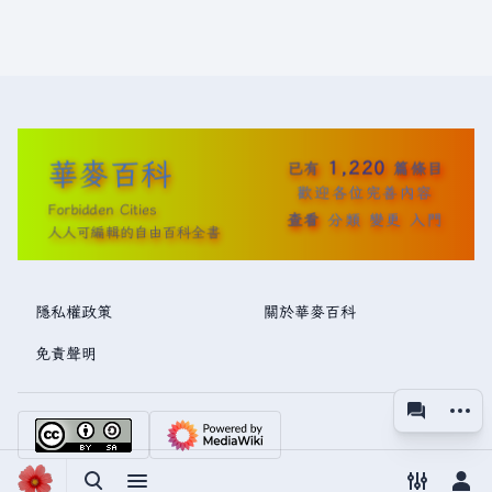
華麥百科
1,220
已有
篇條目
歡迎各位完善內容
Forbidden Cities
查看
分類
變更
入門
人人可編輯的自由百科全書
隱私權政策
關於華麥百科
免責聲明
更多操
associated
視圖
切換搜尋
切換選單
切換偏好
切