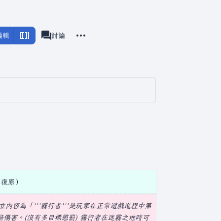
更多操作
編輯
瓦爾海姆
討論
associated-pages
復原
立內容為「'''霧行者'''是玩家在正常遊戲進程中第
害。(沒有多目標懲罰) 霧行者在
迷霧之地
時可