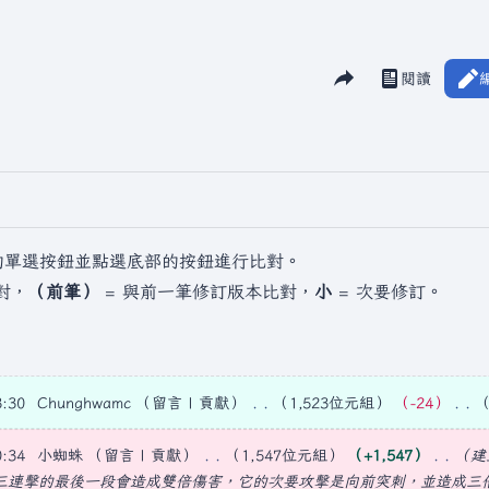
分享此頁面
閱讀
檢視歷史
視圖
的單選按鈕並點選底部的按鈕進行比對。
對，
（前筆）
= 與前一筆修訂版本比對，
小
= 次要修訂。
:30
Chunghwamc
留言
貢獻
1,523位元組
−24
:34
小蜘蛛
留言
貢獻
1,547位元組
+1,547
建
連擊的最後一段會造成雙倍傷害，它的次要攻擊是向前突刺，並造成三倍傷