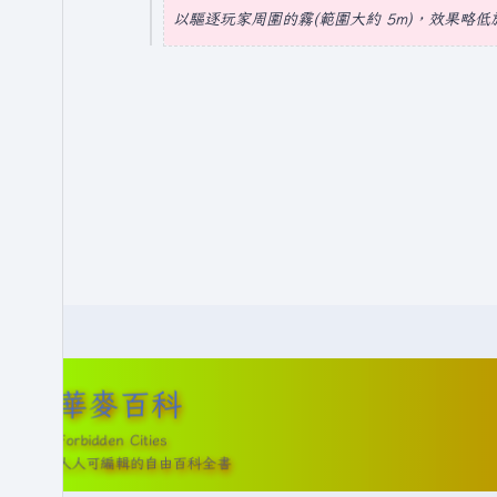
摘
以驅逐玩家周圍的霧(範圍大約 5m)，效果略低於
年
要
5
月
2
8
日
(
星
期
三
)
華麥百科
Forbidden Cities
人人可編輯的自由百科全書