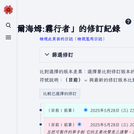
「瓦爾海姆:霧行者」的修訂紀錄
切換搜尋
檢視此頁面的日誌
​（
檢視濫用日誌
）
切換選單
篩選修訂
比對選擇的版本差異：選擇要比對修訂版本
符號說明：
（目前）
= 與最新的修訂版本比
2
目前
前筆
2025年5月28日 (三) 23
0
無
2
編
目前
前筆
2025年5月28日 (三) 20
5
輯
五把可製作的單手
劍
它的主要攻擊是三連擊，三