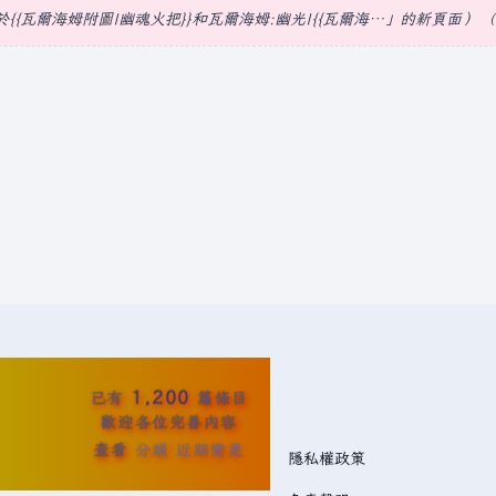
{{瓦爾海姆附圖|幽魂火把}}和瓦爾海姆:幽光|{{瓦爾海…」的新頁面
1,200
已有
篇條目
歡迎各位完善內容
查看
分類
近期變更
隱私權政策