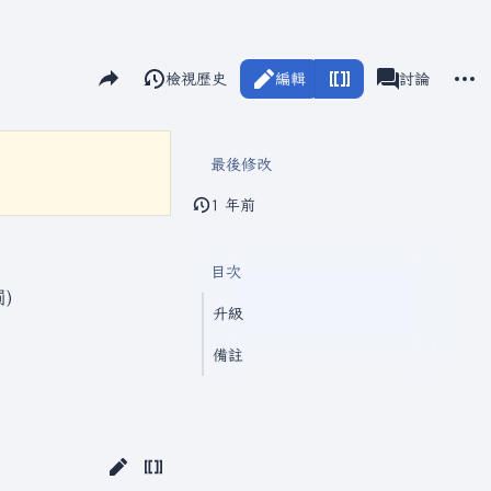
分享此頁面
更多
閱讀
檢視歷史
編輯
瓦爾海姆
討論
視圖
associated-pag
最後修改
1 年前
目次
)
升級
備註