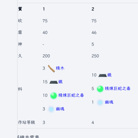
品質
1
2
劈砍
75
75
冰霜
40
46
精神
-
5
耐久
200
250
3
精木
10
鐵
15
鐵
5
精煉巨蛇之毒
材料
10
精煉巨蛇之毒
1
幽魂
3
幽魂
工作站等級
3
4
升滿總共需要