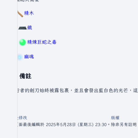
3
精木
75
鐵
40
精煉巨蛇之毒
9
幽魂
備註
霧行者的劍刃始終被霧包裹，並且會發出藍白色的光芒，這會
最後修改
版權
此頁面最後編輯於 2025年5月28日 (星期三) 23:30。
除非另有註明