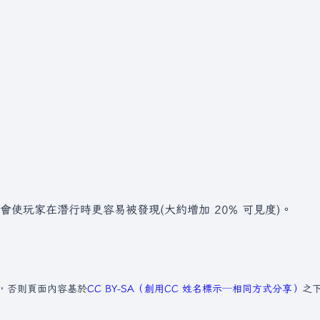
使玩家在潛行時更容易被發現(大約增加 20% 可見度)。
，否則頁面內容基於
CC BY-SA（創用CC 姓名標示─相同方式分享）
之