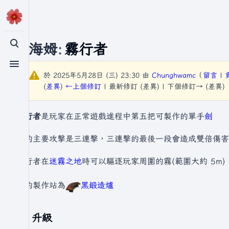
瓦爾海姆
:
霧行者
切換搜尋
切換選單
於 2025年5月28日 (三) 23:30 由
Chunghwamc
（
留言
|
(
差異
)
←上個修訂
| 最新修訂 (差異) | 下個修訂→ (差異)
霧行者
是玩家在正常遊戲進程中第五把可製作的單手
劍
它的主要攻擊是三連擊，三連擊的最後一段會造成雙倍傷害
霧行者在
迷霧之地
時可以驅逐玩家周圍的霧(範圍大約 5m
它的製作站為
黑鍛造爐
升級