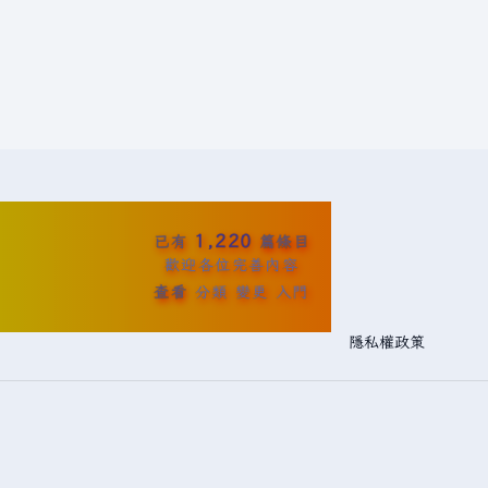
1,220
已有
篇條目
歡迎各位完善內容
查看
分類
變更
入門
隱私權政策