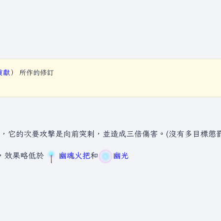
貢獻
）
所作的修訂
，它的次要攻擊是向前突刺，並造成三倍傷害。(沒有多目標懲罰
)，效果略低於
幽魂火把
和
幽光