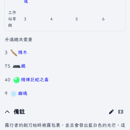
魂
工作
站等
3
4
5
6
級
升滿總共需要
3
精木
75
鐵
40
精煉巨蛇之毒
9
幽魂
備註
霧行者的劍刃始終被霧包裹，並且會發出藍白色的光芒，這