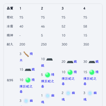
品質
1
2
3
4
劈砍
75
75
75
75
冰霜
40
46
52
58
精神
-
5
10
15
耐久
200
250
300
350
3
精
10
木
20
鐵
30
鐵
鐵
15
鐵
10
精
15
精
5
精
煉巨蛇之
煉巨蛇之
10
精
材料
煉巨蛇之
毒
毒
煉巨蛇之
毒
毒
2
幽
3
幽
1
幽
魂
魂
3
幽
魂