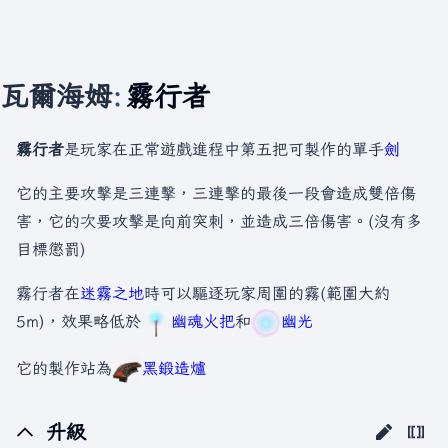
瓦爾海姆
:
霧行者
霧行者
是玩家在正常遊戲進程中第五把可製作的單手
劍
它的主要攻擊是三連擊，三連擊的最後一段會造成雙倍傷
害，它的次要攻擊是向前突刺，並造成三倍傷害。(沒有多
目標懲罰)
霧行者在
迷霧之地
時可以驅逐玩家周圍的霧(範圍大約
5m)，效果略低於
幽魂火把
和
幽光
它的製作站為
黑鍛造爐
升級