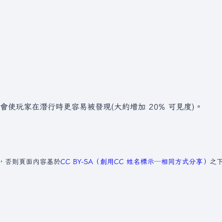
使玩家在潛行時更容易被發現(大約增加 20% 可見度)。
，否則頁面內容基於
CC BY-SA（創用CC 姓名標示─相同方式分享）
之