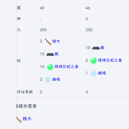
冰霜
40
46
精神
-
5
耐久
200
250
3
精木
10
鐵
15
鐵
5
精煉巨蛇之毒
材料
10
精煉巨蛇之毒
1
幽魂
3
幽魂
工作站等級
3
4
升滿總共需要
3
精木