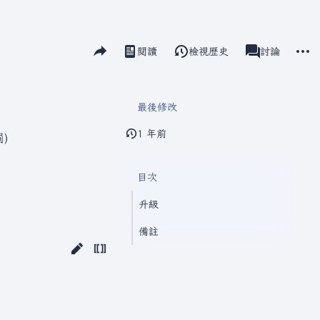
分享此頁面
更多
閱讀
檢視歷史
瓦爾海姆
討論
視圖
associated-pag
最後修改
1 年前
)
目次
升級
備註