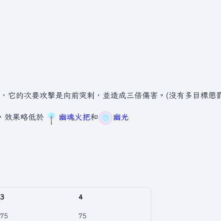
，它的次要攻擊是向前突刺，並造成三倍傷害。(沒有多目標懲罰
)，效果略低於
幽魂火把
和
幽光
3
4
75
75