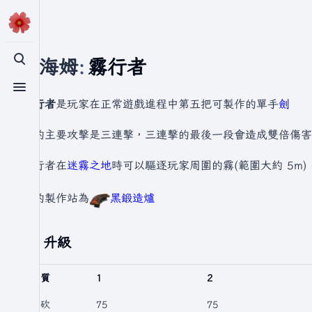
瓦爾海姆
:
霧行者
切換搜尋
切換選單
霧行者
是玩家在正常遊戲進程中第五把可製作的單手
劍
它的主要攻擊是三連擊，三連擊的最後一段會造成雙倍傷害
霧行者在
迷霧之地
時可以驅逐玩家周圍的霧(範圍大約 5m
它的製作站為
黑鍛造爐
升級
品質
1
2
劈砍
75
75