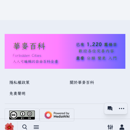
華麥百科
1,220
已有
篇條目
歡迎各位完善內容
Forbidden Cities
查看
分類
變更
入門
人人可編輯的自由百科全書
隱私權政策
關於華麥百科
免責聲明
更多操
associated
視圖
切換搜尋
切換選單
切換偏好
切