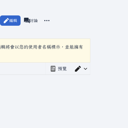
更多操作
編輯
瓦爾海姆
討論
associated-pages
編輯將會以您的使用者名稱標示，並能擁有
預覽
切換編輯器