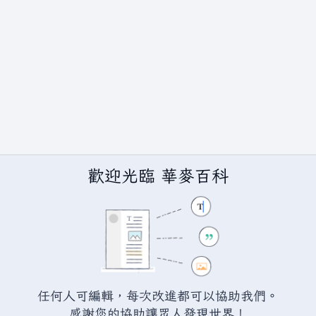
歡迎光臨 華麥百科
BY-SA（創用CC 姓名標示─相同方式分享）授權條款發佈（詳情請見
說
任何人可編輯，每次改進都可以協助我們。
感謝您的協助讓眾人發現世界！