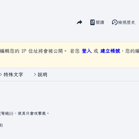
分享此頁面
閱讀
檢視歷史
視圖
編輯您的 IP 位址將會被公開。 若您
登入
或
建立帳號
，您的
特殊文字
說明