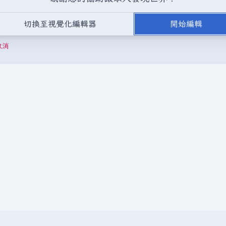
，或是取自不受版權保護的公開領域或自由資源。
請勿在未經授權的情況
切換至視覺化編輯器
開始編輯
成以下驗證碼：
取消