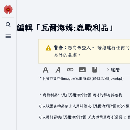
正在編輯「
瓦爾海姆:鹿戰利品
」
切換搜尋
切換選單
警告：
您尚未登入。 若您進行任何的
另外的益處。
進階