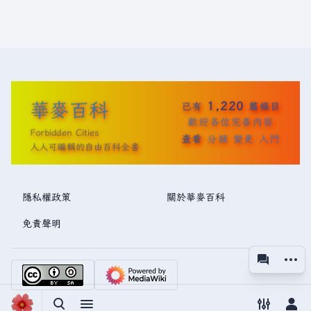
華麥百科
1,220
已有
篇條目
歡迎各位完善內容
Forbidden Cities
查看
分類
變更
入門
人人可編輯的自由百科全書
隱私權政策
關於華麥百科
免責聲明
更多操
associated
視圖
切換搜尋
切換選單
切換偏好
切