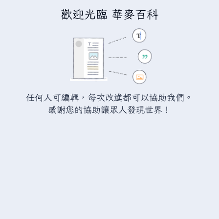
歡迎光臨 華麥百科
正在編輯
瓦爾海姆:黑金屬戟
（章
節）
警告：
您尚未登入。 若您進行任何的編輯您的 IP
任何人可編輯，每次改進都可以協助我們。
位址將會被公開。 若您
登入
或
建立帳號
，您的
感謝您的協助讓眾人發現世界！
編輯將會以您的使用者名稱標示，並能擁有另外的
益處。
切換
進階
特殊文字
說明