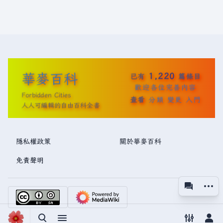
華麥百科
1,220
已有
篇條目
歡迎各位完善內容
Forbidden Cities
查看
分類
變更
入門
人人可編輯的自由百科全書
隱私權政策
關於華麥百科
免責聲明
更多操
associated
視圖
切換搜尋
切換選單
切換偏好
切