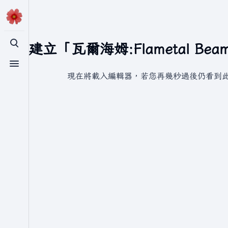
正在建立「瓦爾海姆:Flametal Bea
切換搜尋
切換選單
現在將載入編輯器，若您再幾秒過後仍看到