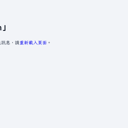
m」
此訊息，請
重新載入頁面
。