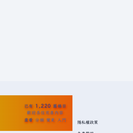
1,220
已有
篇條目
歡迎各位完善內容
查看
分類
變更
入門
隱私權政策