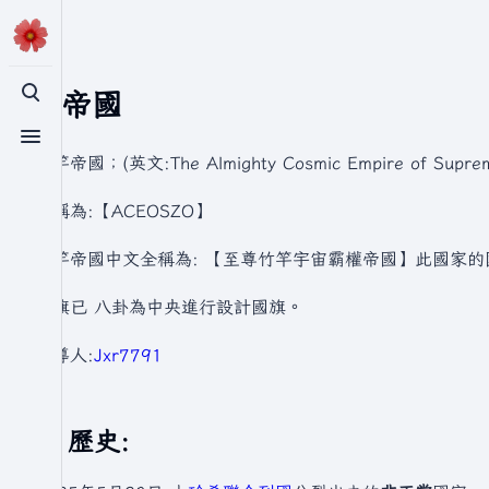
竹竿帝國
切換搜尋
切換選單
竹竿帝國；(英文:The Almighty Cosmic Empire of Supreme
簡稱為:【ACEOSZO】
竹竿帝國中文全稱為: 【至尊竹竿宇宙霸權帝國】此國家的
國旗已 八卦為中央進行設計國旗。
領導人:
Jxr7791
歷史: