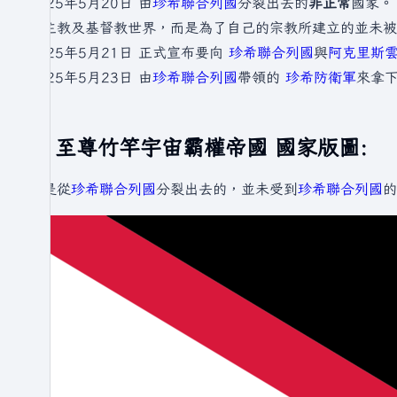
2025年5月20日 由
珍希聯合列國
分裂出去的
非正常
國家。
天主教及基督教世界，而是為了自己的宗教所建立的並未被
2025年5月21日 正式宣布要向
珍希聯合列國
與
阿克里斯
2025年5月23日 由
珍希聯合列國
帶領的
珍希防衛軍
來拿
至尊竹竿宇宙霸權帝國 國家版圖:
因是從
珍希聯合列國
分裂出去的，並未受到
珍希聯合列國
的