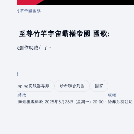
竹竿帝國國旗
至尊竹竿宇宙霸權帝國 國歌:
還沒創作就滅亡了。
分類
：​
Anping伺服器專類
珍希聯合列國
國家
最後修改
版權
此頁面最後編輯於 2025年5月26日 (星期一) 20:00。
除非另有註明