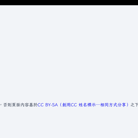
，否則頁面內容基於
CC BY-SA（創用CC 姓名標示─相同方式分享）
之