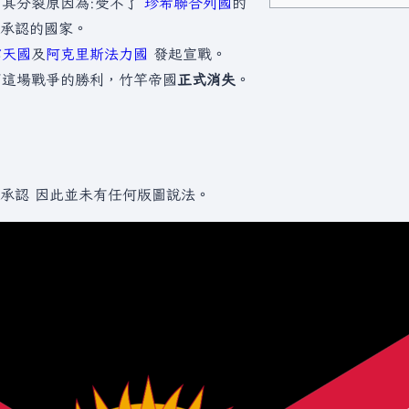
 其分裂原因為:受不了
珍希聯合列國
的
承認的國家。
雲天國
及
阿克里斯法力國
發起宣戰。
下這場戰爭的勝利，竹竿帝國
正式消失
。
承認 因此並未有任何版圖說法。