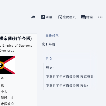
分享此頁面
更多
閱讀
檢視歷史
頁面
討論
視圖
associated-pag
最後修改
權帝國(竹竿帝國)
1 年前
c Empire of Supreme
Overlords
目次
歷史:
至尊竹竿宇宙霸權帝國 國家版圖:
國旗
無
至尊竹竿宇宙霸權帝國 國歌:
中文
繁體中文
帝國政府