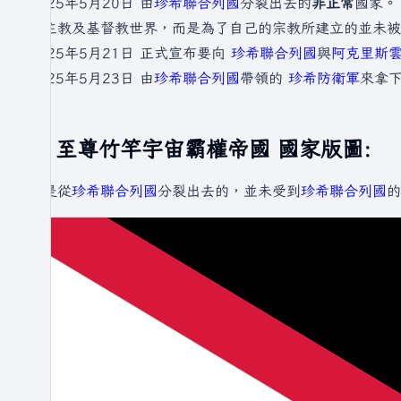
2025年5月20日 由
珍希聯合列國
分裂出去的
非正常
國家。
天主教及基督教世界，而是為了自己的宗教所建立的並未被
2025年5月21日 正式宣布要向
珍希聯合列國
與
阿克里斯
2025年5月23日 由
珍希聯合列國
帶領的
珍希防衛軍
來拿
至尊竹竿宇宙霸權帝國 國家版圖:
因是從
珍希聯合列國
分裂出去的，並未受到
珍希聯合列國
的