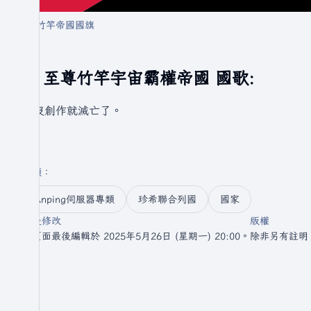
竹竿帝國國旗
至尊竹竿宇宙霸權帝國 國歌:
還沒創作就滅亡了。
分類
：​
Anping伺服器專類
珍希聯合列國
國家
最後修改
版權
此頁面最後編輯於 2025年5月26日 (星期一) 20:00。
除非另有註明