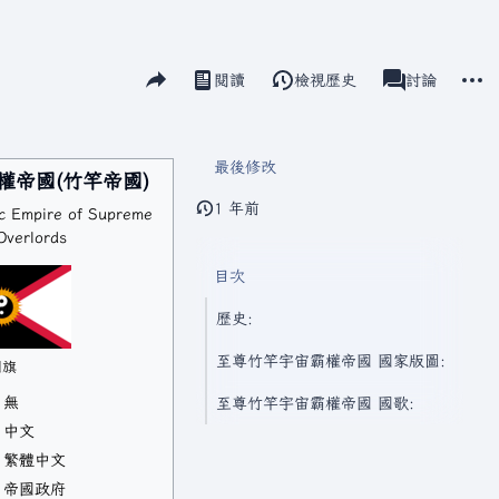
分享此頁面
更多
閱讀
檢視歷史
頁面
討論
視圖
associated-pag
最後修改
權帝國(竹竿帝國)
1 年前
c Empire of Supreme
Overlords
目次
歷史:
至尊竹竿宇宙霸權帝國 國家版圖:
國旗
無
至尊竹竿宇宙霸權帝國 國歌:
中文
繁體中文
帝國政府