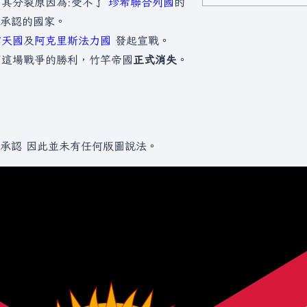
 其分裂原因為:受不了
珍希聯合列國
的
承認的國家。
雲天國
及
阿克里斯法力國
發起宣戰。
下這場戰爭的勝利，竹竿帝國
正式消失
。
承認 因此並未有任何版圖說法。