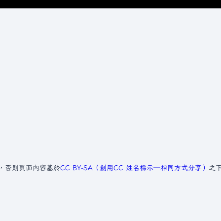
，否則頁面內容基於
CC BY-SA（創用CC 姓名標示─相同方式分享）
之