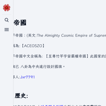
竹竿帝國
切換搜尋
切換選單
竹竿帝國；(英文:The Almighty Cosmic Empire of Supreme
簡稱為:【ACEOSZO】
竹竿帝國中文全稱為: 【至尊竹竿宇宙霸權帝國】此國家的
國旗已 八卦為中央進行設計國旗。
領導人:
Jxr7791
歷史: