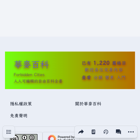
華麥百科
1,220
已有
篇條目
歡迎各位完善內容
Forbidden Cities
查看
分類
變更
入門
人人可編輯的自由百科全書
隱私權政策
關於華麥百科
免責聲明
分享此頁面
更多操
目次
視圖
associated