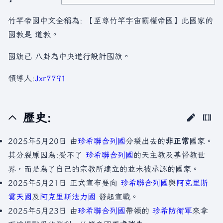
竹竿帝國中文全稱為: 【至尊竹竿宇宙霸權帝國】此國家的
國教是 道教。
國旗已 八卦為中央進行設計國旗。
領導人:
Jxr7791
歷史:
2025年5月20日 由
珍希聯合列國
分裂出去的
非正常
國家。
其分裂原因為:受不了
珍希聯合列國
的天主教及基督教世
界，而是為了自己的宗教所建立的並未被承認的國家。
2025年5月21日 正式宣布要向
珍希聯合列國
與
阿克里斯
雲天國
及
阿克里斯法力國
發起宣戰。
2025年5月23日 由
珍希聯合列國
帶領的
珍希防衛軍
來拿