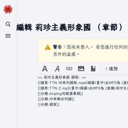
正在編輯
莉珍主義形象國
（章節）
切換搜尋
切換選單
警告：
您尚未登入。 若您進行任何的
另外的益處。
進階