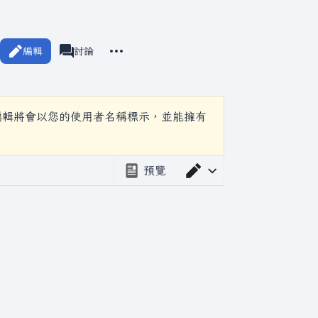
更多操作
編輯
頁面
討論
associated-pages
編輯將會以您的使用者名稱標示，並能擁有
預覽
切換編輯器