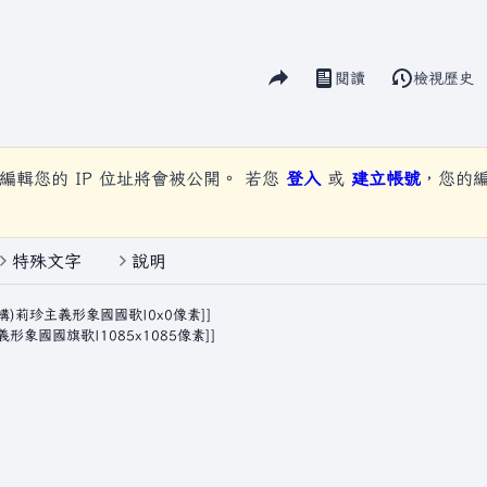
分享此頁面
閱讀
檢視歷史
視圖
編輯您的 IP 位址將會被公開。 若您
登入
或
建立帳號
，您的
特殊文字
說明