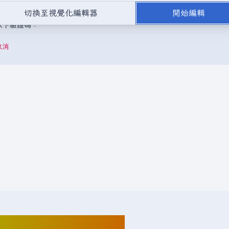
，或是取自不受版權保護的公開領域或自由資源。
請勿在未經授權的情況
切換至視覺化編輯器
開始編輯
成以下驗證碼：
取消