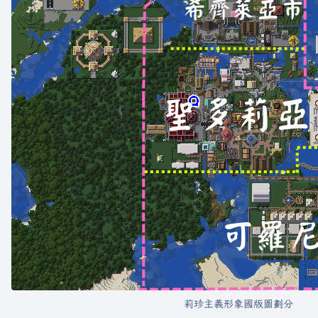
莉珍主義形象國版圖劃分