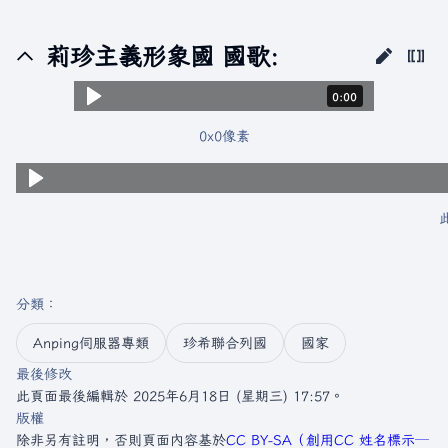
莉珍主義形象國 國歌:
時長：0 秒。
0:00
0x0像素
分類
：​
Anping伺服器專類
珍希聯合列國
國家
最後修改
此頁面最後編輯於 2025年6月18日 (星期三) 17:57。
版權
除非另有註明，否則頁面內容基於
CC BY-SA（創用CC 姓名標示─