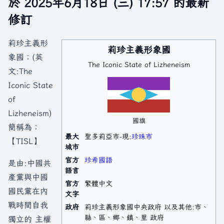
於 2025年6月18日 (三) 17:57 的最新
修訂
莉珍主義形
莉珍主義形象國
象國；(英
The Iconic State of Lizheneism
文:The
Iconic State
of
Lizheneism)
國旗
簡稱為；
最大
聖多莉亞市-現:
珍珠市
【TISL】
城市
官方
珍希國語
是由:中國共
語言
產黨與中國
官方
繁體中文
國民黨在內
文字
戰時間自我
政府
莉珍主義形象國中央政府 以及其他:市、
縣、區、鄉、鎮、里 政府
獨立的 主權