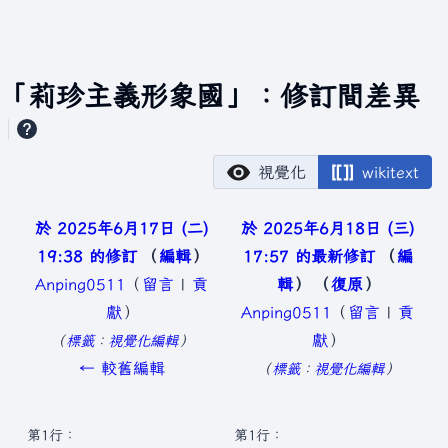
「莉珍主義形象國」：修訂間差異
視覺化
wikitext
於 2025年6月17日 (二)
於 2025年6月18日 (三)
19:38 的修訂
編輯
17:57 的最新修訂
編
Anping0511
（
留言
|
貢
輯
復原
獻
）
Anping0511
（
留言
|
貢
無
獻
）
標籤
：
視覺化編輯
編
無
← 較舊編輯
標籤
：
視覺化編輯
輯
編
摘
輯
第1行：
第1行：