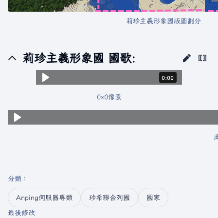
莉珍主義形象國版圖劃分
莉珍主義形象國 國歌:
時長：0 秒。
0:00
0x0像素
分類
：​
Anping伺服器專類
珍希聯合列國
國家
最後修改