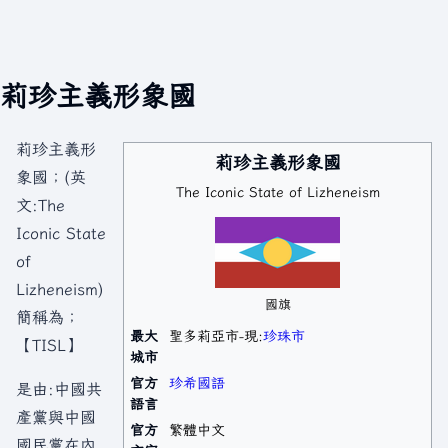
莉珍主義形象國
莉珍主義形
莉珍主義形象國
象國；(英
The Iconic State of Lizheneism
文:The
Iconic State
of
Lizheneism)
國旗
簡稱為；
最大
聖多莉亞市-現:
珍珠市
【TISL】
城市
官方
珍希國語
是由:中國共
語言
產黨與中國
官方
繁體中文
國民黨在內