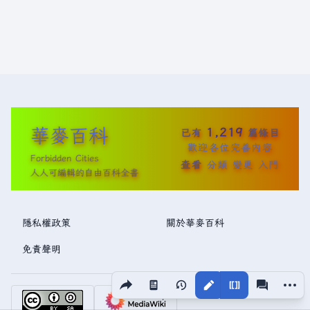
華麥百科
1,219
已有
篇條目
歡迎各位完善內容
Forbidden Cities
查看
分類
變更
入門
人人可編輯的自由百科全書
隱私權政策
關於華麥百科
免責聲明
分享此頁面
更多操
視圖
associated