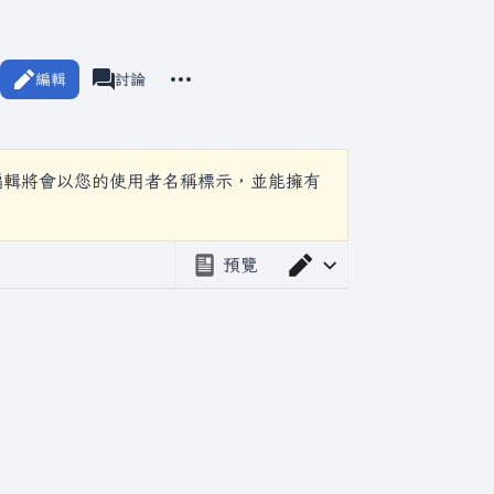
更多操作
編輯
頁面
討論
associated-pages
編輯將會以您的使用者名稱標示，並能擁有
預覽
切換編輯器