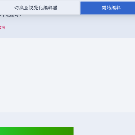
，或是取自不受版權保護的公開領域或自由資源。
請勿在未經授權的情況
切換至視覺化編輯器
開始編輯
成以下驗證碼：
取消