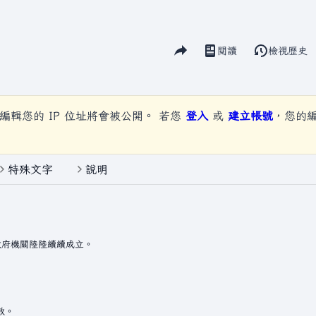
分享此頁面
閱讀
檢視歷史
視圖
編輯您的 IP 位址將會被公開。 若您
登入
或
建立帳號
，您的
特殊文字
說明