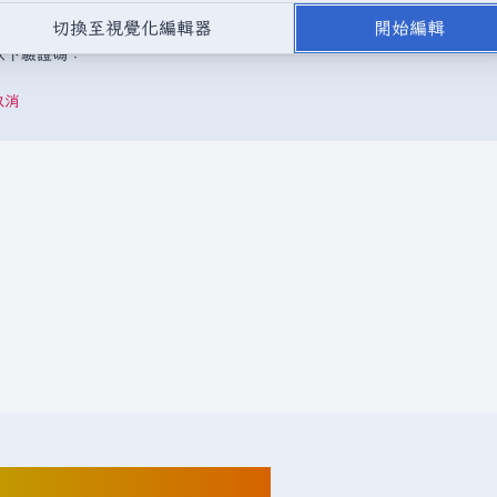
，或是取自不受版權保護的公開領域或自由資源。
請勿在未經授權的情況
切換至視覺化編輯器
開始編輯
成以下驗證碼：
取消