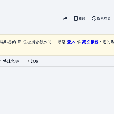
分享此頁面
閱讀
檢視歷史
視圖
編輯您的 IP 位址將會被公開。 若您
登入
或
建立帳號
，您的
特殊文字
說明