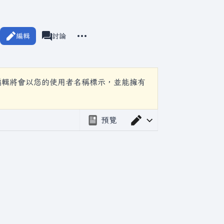
更多操作
編輯
頁面
討論
associated-pages
編輯將會以您的使用者名稱標示，並能擁有
預覽
切換編輯器