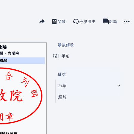
分享此頁面
更多
閱讀
檢視歷史
頁面
討論
視圖
associated-pag
最後修改
政院
關、內閣院
1 年前
機關
目次
沿革
照片
列國行政院