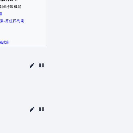
象國行政機關
國
黨-原住民列黨
國政府