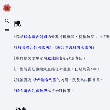
行政院
切換搜尋
切換選單
立法院是
珍希聯合列國
的最高行政機關，簡稱政院；由行政
並依⟪
珍希聯合列國憲法
⟫、⟪
莉珍主義形象國憲法
⟫
極其增修條文之規定向
立法院
負起政治責任。
院長、副院長則由總統直接任命產生，任期均為4年。
行政院被視為
珍希聯合列國
的內閣，院長為內閣首長。
幫助
珍希聯合列國政府
進行治理國家。
沿革