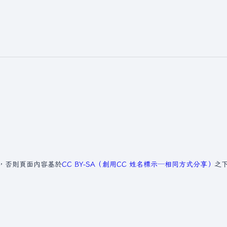
，否則頁面內容基於
CC BY-SA（創用CC 姓名標示─相同方式分享）
之