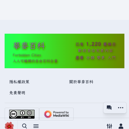
華麥百科
1,220
已有
篇條目
歡迎各位完善內容
Forbidden Cities
查看
分類
變更
入門
人人可編輯的自由百科全書
隱私權政策
關於華麥百科
免責聲明
更多操
associated
視圖
切換搜尋
切換選單
切換偏好
切