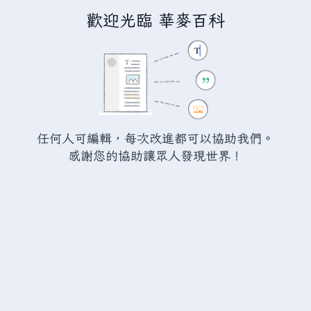
歡迎光臨 華麥百科
正在建立「
討論:中正東港站
」
您正連結至一頁不存在頁面。要建立該頁面，請在下方的編
輯方塊中輸入內容（詳情請參考
說明頁面
）。如果您是不小
任何人可編輯，每次改進都可以協助我們。
心來到此頁面，請點選瀏覽器的
返回
按鈕。
感謝您的協助讓眾人發現世界！
警告：
您尚未登入。 若您進行任何的編輯您的 IP
位址將會被公開。 若您
登入
或
建立帳號
，您的
編輯將會以您的使用者名稱標示，並能擁有另外的
益處。
進階
特殊文字
說明