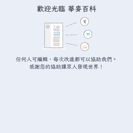
歡迎光臨 華麥百科
正在建立「
討論:和海站
」
您正連結至一頁不存在頁面。要建立該頁面，請在下方的編
輯方塊中輸入內容（詳情請參考
說明頁面
）。如果您是不小
任何人可編輯，每次改進都可以協助我們。
心來到此頁面，請點選瀏覽器的
返回
按鈕。
感謝您的協助讓眾人發現世界！
警告：
您尚未登入。 若您進行任何的編輯您的 IP
位址將會被公開。 若您
登入
或
建立帳號
，您的
編輯將會以您的使用者名稱標示，並能擁有另外的
益處。
進階
特殊文字
說明